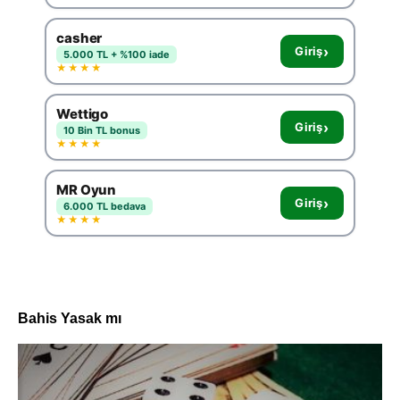
casher
›
Giriş
5.000 TL + %100 iade
★★★★
Wettigo
›
Giriş
10 Bin TL bonus
★★★★
MR Oyun
›
Giriş
6.000 TL bedava
★★★★
Bahis Yasak mı