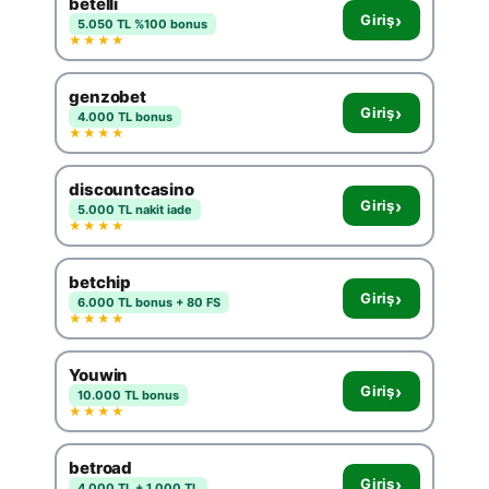
betelli
›
Giriş
5.050 TL %100 bonus
★★★★
genzobet
›
Giriş
4.000 TL bonus
★★★★
discountcasino
›
Giriş
5.000 TL nakit iade
★★★★
betchip
›
Giriş
6.000 TL bonus + 80 FS
★★★★
Youwin
›
Giriş
10.000 TL bonus
★★★★
betroad
›
Giriş
4.000 TL + 1.000 TL