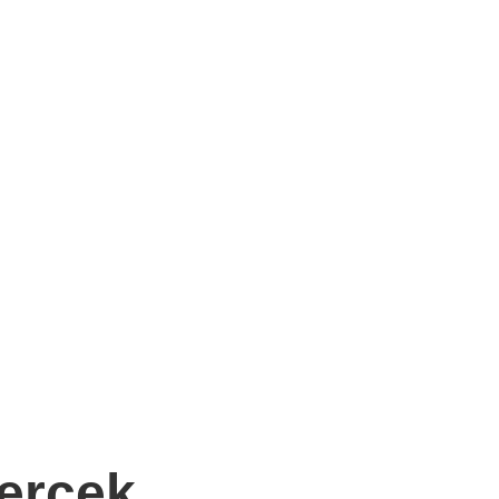
Gerçek